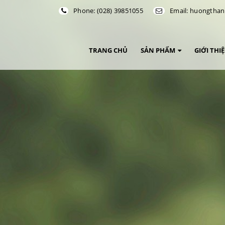
Phone: (028) 39851055
Email: huongth
TRANG CHỦ
SẢN PHẨM
GIỚI THI