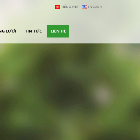
TIẾNG VIỆT
ENGLISH
G LƯỚI
TIN TỨC
LIÊN HỆ