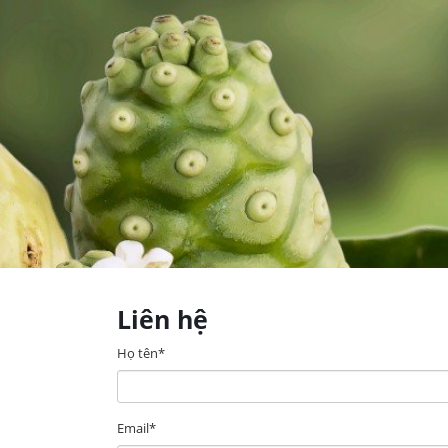
Liên hệ
Họ tên*
Email*