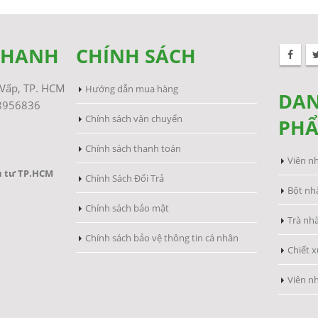
THANH
CHÍNH SÁCH
Vấp, TP. HCM
Hướng dẫn mua hàng
DAN
38956836
Chính sách vận chuyển
PH
Chính sách thanh toán
Viên n
ầu tư TP.HCM
Chính Sách Đổi Trả
Bột nh
Chính sách bảo mật
Trà nh
Chính sách bảo vệ thông tin cá nhân
Chiết x
Viên n