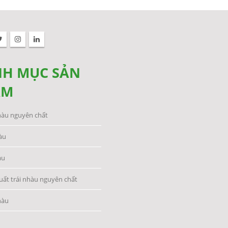
H MỤC SẢN
ẨM
hàu nguyên chất
àu
àu
uất trái nhàu nguyên chất
hàu