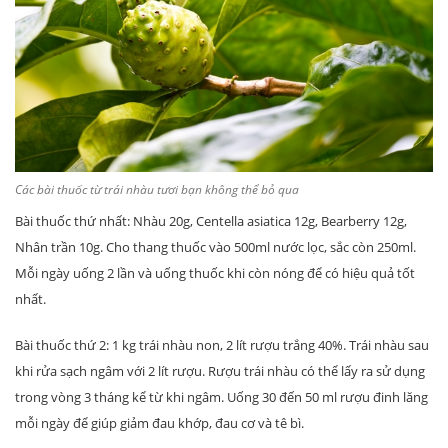
Các bài thuốc từ trái nhàu tươi bạn không thể bỏ qua
Bài thuốc thứ nhất: Nhàu 20g, Centella asiatica 12g, Bearberry 12g,
Nhân trần 10g. Cho thang thuốc vào 500ml nước lọc, sắc còn 250ml.
Mỗi ngày uống 2 lần và uống thuốc khi còn nóng để có hiệu quả tốt
nhất.
Bài thuốc thứ 2: 1 kg trái nhàu non, 2 lít rượu trắng 40%. Trái nhàu sau
khi rửa sạch ngâm với 2 lít rượu. Rượu trái nhàu có thể lấy ra sử dụng
trong vòng 3 tháng kể từ khi ngâm. Uống 30 đến 50 ml rượu đinh lăng
mỗi ngày để giúp giảm đau khớp, đau cơ và tê bì.