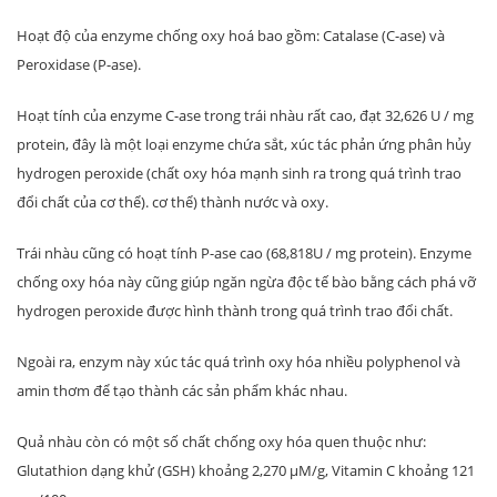
Hoạt độ của enzyme chống oxy hoá bao gồm: Catalase (C-ase) và
Peroxidase (P-ase).
Hoạt tính của enzyme C-ase trong trái nhàu rất cao, đạt 32,626 U / mg
protein, đây là một loại enzyme chứa sắt, xúc tác phản ứng phân hủy
hydrogen peroxide (chất oxy hóa mạnh sinh ra trong quá trình trao
đổi chất của cơ thể). cơ thể) thành nước và oxy.
Trái nhàu cũng có hoạt tính P-ase cao (68,818U / mg protein). Enzyme
chống oxy hóa này cũng giúp ngăn ngừa độc tế bào bằng cách phá vỡ
hydrogen peroxide được hình thành trong quá trình trao đổi chất.
Ngoài ra, enzym này xúc tác quá trình oxy hóa nhiều polyphenol và
amin thơm để tạo thành các sản phẩm khác nhau.
Quả nhàu còn có một số chất chống oxy hóa quen thuộc như:
Glutathion dạng khử (GSH) khoảng 2,270 µM/g, Vitamin C khoảng 121