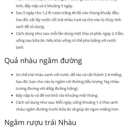
tinh, đậy nắp và ủ khoảng 5 ngày.
Sau 5 ngày cho 1,2 lít rượu trắng 40 độ vào thùng khuấy đều.
Sau đó, vắt lấy nước cốt trái nhàu tươi và cho vào lọ thủy tinh
sạch để sử dụng.
Cách dùng như sau: mỗi lần dùng một thìa cà phê, ngày 2-3 lần,
uống sau bữa ăn. Nếu khó uống có thể pha loãng với nước
lạnh.
Quả nhàu ngâm đường
Sơ chế trái nhàu xanh với nước, để ráo và cắt thành 2-4 miếng.
Sau đó, bạn cho vào lọ ngâm với đường (liều lượng 1kg nhàu
tương đương với 400g đường trắng).
Đậy nắp lọ và để nơi khô ráo khoảng một tháng.
Cách sử dụng như sau: Mỗi ngày uống khoảng 1-2 thìa canh
nhàu ngâm đường trước bữa ăn sẽ giúp ăn ngon miệng hơn.
Ngâm rượu trái Nhàu