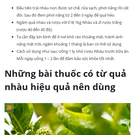
Đầu tiên trái nhàu non được sơ chế, rửa sạch, phơi nắng rồi cắt
đôi. Sau đó đem phơi nắng từ 2 đến 3 ngày để quả héo.
Ngâm quả nhàu và rượu với tỉ lệ 1kg Nhàu và 2l rượu trắng
(rượu 40 đến 45 độ).
Ta cần đậy kín bình để ở nơi khô ráo thoáng mát, tránh ánh
nắng mặt trời, ngâm khoảng 1 tháng là bạn có thể sử dụng
Cách sử dụng như sau: Uống 1 ly nhỏ rượu Nhàu trước bữa ăn.
Mỗi ngày uống 1 – 2 lần để đảm bảo sức khỏe tốt nhất.
Những bài thuốc có từ quả
nhàu hiệu quả nên dùng