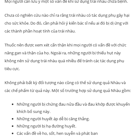
Mọi người cần lưu ý một số vấn đề khi sử dụng trái nhàu chữa bệnh.
Chưa có nghiên cứu nào chỉ ra rằng trái nhàu có tác dụng phụ gây hại
cho sức khỏe. Do đó, cần phải hỏi ý kiến ​​bác sĩ nếu ai đó bị dị ứng với
các thành phần hoạt tính của trái nhàu.
Thuốc nên được xem xét cẩn thận khi mọi người có vấn đề với chức
năng gan và thận của họ. Ngoài ra, những người bị thiếu hụt này
không nên sử dụng trái nhàu quá nhiều để tránh các tác dụng phụ
tiêu cực.
Không phải bất kỳ đối tượng nào cũng có thể sử dụng quả Nhàu và
các chế phẩm từ quả này. Một số trường hợp sử dụng quả Nhàu gồm:
Những người bị chứng đau nửa đầu và đau khớp được khuyến
khích bổ sung này.
Những người huyết áp dễ bị căng thẳng.
Những người bị hạ đường huyết.
Các vấn đề về ho, sốt, hen suyễn và phát ban