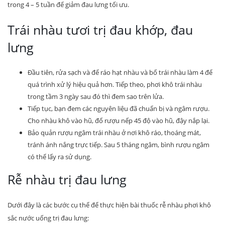
trong 4 – 5 tuần để giảm đau lưng tối ưu.
Trái nhàu tươi trị đau khớp, đau
lưng
Đầu tiên, rửa sạch và để ráo hạt nhàu và bổ trái nhàu làm 4 để
quá trình xử lý hiệu quả hơn. Tiếp theo, phơi khô trái nhàu
trong tầm 3 ngày sau đó thì đem sao trên lửa.
Tiếp tục, bạn đem các nguyên liệu đã chuẩn bị và ngâm rượu.
Cho nhàu khô vào hũ, đổ rượu nếp 45 độ vào hũ, đậy nắp lại.
Bảo quản rượu ngâm trái nhàu ở nơi khô ráo, thoáng mát,
tránh ánh nắng trực tiếp. Sau 5 tháng ngâm, bình rượu ngâm
có thể lấy ra sử dụng.
Rễ nhàu trị đau lưng
Dưới đây là các bước cụ thể để thực hiện bài thuốc rễ nhàu phơi khô
sắc nước uống trị đau lưng: