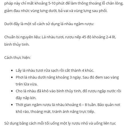
pháp này chỉ mất khoảng 5-10 phút để làm thông thoáng lỗ chân lông,
giảm đau nhức vùng lưng dưới, bả vai và vùng lưng sau phổi.
Dưới đây là một số cách sử dụng lá nhàu ngâm rượu:
Chuẩn bị nguyên liệu: Lá nhàu tươi, rượu nếp 45 độ khoảng 2-4 lít,
bình thủy tinh.
Cách thực hiện:
Lấy lá nhàu tươi rửa sạch rồi cắt thành 4 khúc.
Phơi lá nhàu dưới nắng khoảng 3 ngày. Sau đó đem sao vàng
trên lửa vừa.
Cho lá nhàu đã khô vào bình thủy tinh, đổ rượu ngập nước rồi
đậy nắp kín.
Thời gian ngâm rượu lá nhàu khoảng 6 – 8 tuần. Bảo quản nơi
khô ráo, thoáng mát, tránh ánh nắng trực tiếp.
Sử dụng bằng cách mỗi tối uống một ly rượu nhỏ và uống liên tục