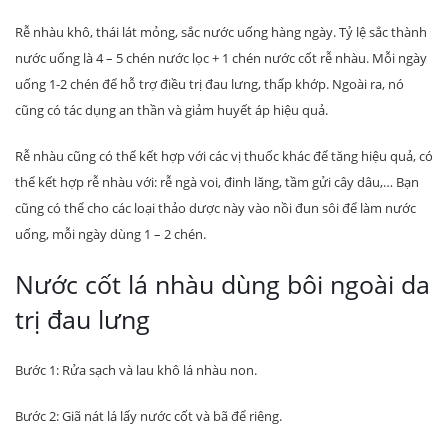
Rễ nhàu khô, thái lát mỏng, sắc nước uống hàng ngày. Tỷ lệ sắc thành
nước uống là 4 – 5 chén nước lọc + 1 chén nước cốt rễ nhàu. Mỗi ngày
uống 1-2 chén để hỗ trợ điều trị đau lưng, thấp khớp. Ngoài ra, nó
cũng có tác dụng an thần và giảm huyết áp hiệu quả.
Rễ nhàu cũng có thể kết hợp với các vị thuốc khác để tăng hiệu quả, có
thể kết hợp rễ nhàu với: rễ ngà voi, đinh lăng, tầm gửi cây dâu,… Bạn
cũng có thể cho các loại thảo dược này vào nồi đun sôi để làm nước
uống, mỗi ngày dùng 1 – 2 chén.
Nước cốt lá nhàu dùng bôi ngoài da
trị đau lưng
Bước 1: Rửa sạch và lau khô lá nhàu non.
Bước 2: Giã nát lá lấy nước cốt và bã để riêng.