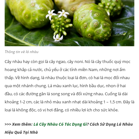
Thông tin về lá nhàu
Cây nhàu hay còn gọi là cây ngao, cây noni. Nó là cây thuốc quý mọc
hoang khắp cả nước, chủ yếu ở các tỉnh miền Nam, những nơi ẩm
thấp. Về hình dạng, lá nhàu thuộc loại lá đơn, có hai lá mọc đối nhau
qua một nhánh chung. Lá màu xanh lục, hình bầu dục, nhọn ở hai
đầu, có các đường gân lá song song và đối xứng nhau. Cuống lá dài
khoảng 1-2 cm, các lá nhỏ màu xanh nhạt dài khoảng 1 – 1,5 cm. Đây là
loại lá không độc, có vị hơi đắng, có nhiều lợi ích cho sức khỏe.
>>> Xem thêm:
Lá Cây Nhàu Có Tác Dụng Gì
? Cách Sử Dụng Lá Nhàu
Hiệu Quả Tại Nhà