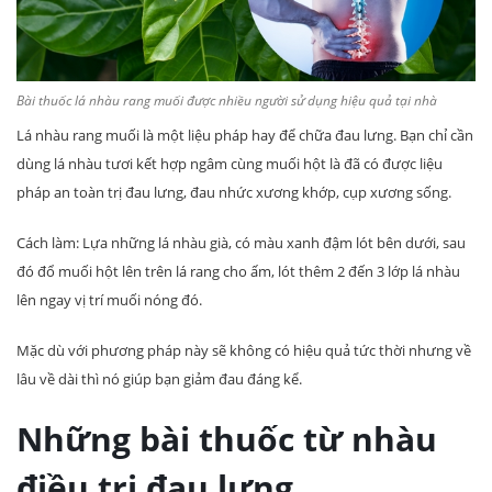
Bài thuốc lá nhàu rang muối được nhiều người sử dụng hiệu quả tại nhà
Lá nhàu rang muối là một liệu pháp hay để chữa đau lưng. Bạn chỉ cần
dùng lá nhàu tươi kết hợp ngâm cùng muối hột là đã có được liệu
pháp an toàn trị đau lưng, đau nhức xương khớp, cụp xương sống.
Cách làm: Lựa những lá nhàu già, có màu xanh đậm lót bên dưới, sau
đó đổ muối hột lên trên lá rang cho ấm, lót thêm 2 đến 3 lớp lá nhàu
lên ngay vị trí muối nóng đó.
Mặc dù với phương pháp này sẽ không có hiệu quả tức thời nhưng về
lâu về dài thì nó giúp bạn giảm đau đáng kể.
Những bài thuốc từ nhàu
điều trị đau lưng