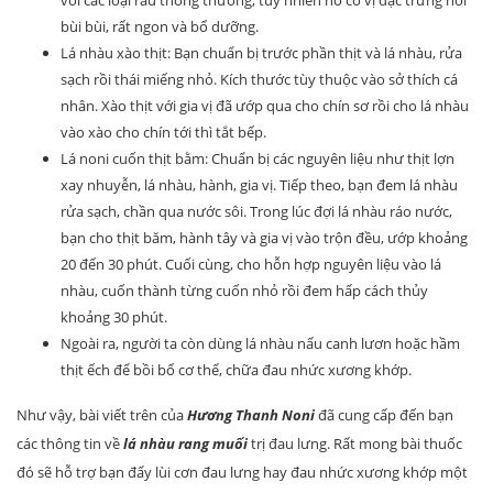
bùi bùi, rất ngon và bổ dưỡng.
Lá nhàu xào thịt: Bạn chuẩn bị trước phần thịt và lá nhàu, rửa
sạch rồi thái miếng nhỏ. Kích thước tùy thuộc vào sở thích cá
nhân. Xào thịt với gia vị đã ướp qua cho chín sơ rồi cho lá nhàu
vào xào cho chín tới thì tắt bếp.
Lá noni cuốn thịt bằm: Chuẩn bị các nguyên liệu như thịt lợn
xay nhuyễn, lá nhàu, hành, gia vị. Tiếp theo, bạn đem lá nhàu
rửa sạch, chần qua nước sôi. Trong lúc đợi lá nhàu ráo nước,
bạn cho thịt băm, hành tây và gia vị vào trộn đều, ướp khoảng
20 đến 30 phút. Cuối cùng, cho hỗn hợp nguyên liệu vào lá
nhàu, cuốn thành từng cuốn nhỏ rồi đem hấp cách thủy
khoảng 30 phút.
Ngoài ra, người ta còn dùng lá nhàu nấu canh lươn hoặc hầm
thịt ếch để bồi bổ cơ thể, chữa đau nhức xương khớp.
Như vậy, bài viết trên của
Hương Thanh Noni
đã cung cấp đến bạn
các thông tin về
lá nhàu rang muối
trị đau lưng. Rất mong bài thuốc
đó sẽ hỗ trợ bạn đẩy lùi cơn đau lưng hay đau nhức xương khớp một