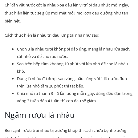
Chỉ cần vắt nước cốt lá nhàu xoa đều lên vị trí bị đau nhức mỗi ngày,
thực hiện liên tục sẽ giúp mọi mệt mỏi, mọi cơn đau dường như tan
biến hết.
Cách thực hiện lá nhàu trị đau lưng tại nhà như sau:
Chọn 3 lá nhàu tươi không bị dập úng, mang lá nhàu rửa sạch,
cắt nhỏ và để cho ráo nước.
Sao trên bếp tầm khoảng 10 phút với lửa nhỏ để cho lá nhàu
khô.
Dùng lá nhàu đã được sao vàng, nấu cùng với 1 lít nước, đun
trên lửa nhỏ tầm 20 phút thì tắt bếp.
Chia nhỏ ra thành 3 – 5 lần uống mỗi ngày, dùng đều đặn trong
vòng 3 tuần đến 4 tuần thì cơn đau sẽ giảm.
Ngâm rượu lá nhàu
Bên cạnh rượu trái nhàu trị xương khớp thì cách chữa bệnh xương