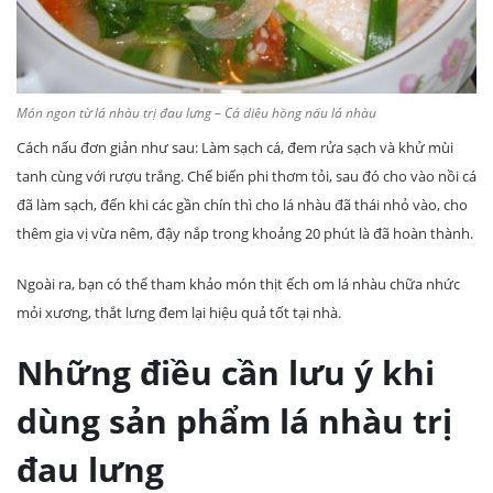
Món ngon từ lá nhàu trị đau lưng – Cá diêu hồng nấu lá nhàu
Cách nấu đơn giản như sau: Làm sạch cá, đem rửa sạch và khử mùi
tanh cùng với rượu trắng. Chế biến phi thơm tỏi, sau đó cho vào nồi cá
đã làm sạch, đến khi các gần chín thì cho lá nhàu đã thái nhỏ vào, cho
thêm gia vị vừa nêm, đậy nắp trong khoảng 20 phút là đã hoàn thành.
Ngoài ra, bạn có thể tham khảo món thịt ếch om lá nhàu chữa nhức
mỏi xương, thắt lưng đem lại hiệu quả tốt tại nhà.
Những điều cần lưu ý khi
dùng sản phẩm lá nhàu trị
đau lưng