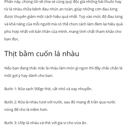
Phần này, chúng tôi sẽ chia sẻ cùng quý độc giả những bài thuốc hay
từ lá nhàu chữa bệnh đau nhức an toàn, giúp những cơn đau lưng
được thuyên giảm một cách hiệu quả nhất. Tuỳ vào mức độ đau lưng
và khả năng của mỗi người mà có thể chọn cách làm đem lại hiệu quả
phù hợp nhất với bản thân của mình, mang tính chất tham khảo cho
bạn đọc.
Thịt bằm cuốn lá nhàu
Nếu bạn đang thắc mắc lá nhàu làm món gì ngon thì đây chắc chắn là
một gợi ý hay dành cho bạn:
Bước 1: Rửa sạch 500gr thịt, cắt nhỏ và xay nhuyễn.
Bước 2: Rửa lá nhàu tươi với nước, sau đó mang đi trần qua nước
nóng để cho lá mềm hơn.
Bước 3: Ướp lá nhàu và thịt với gia vị cho vừa ăn.