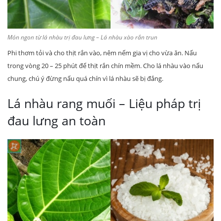
Món ngon từ lá nhàu trị đau lưng – Lá nhàu xào rắn trun
Phi thơm tỏi và cho thịt rắn vào, nêm nếm gia vị cho vừa ăn. Nấu
trong vòng 20 – 25 phút để thịt rắn chín mềm. Cho lá nhàu vào nấu
chung, chú ý đừng nấu quá chín vì lá nhàu sẽ bị đắng.
Lá nhàu rang muối – Liệu pháp trị
đau lưng an toàn