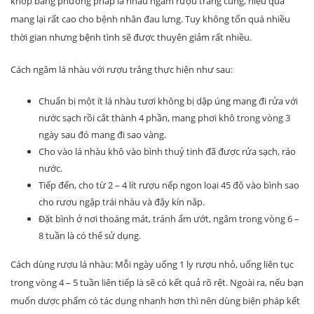
khớp bằng phương pháp lá nhàu ngâm rượu trắng cũng, hiệu quả
mang lại rất cao cho bệnh nhân đau lưng. Tuy không tốn quá nhiều
thời gian nhưng bệnh tình sẽ được thuyên giảm rất nhiều.
Cách ngâm lá nhàu với rượu trắng thực hiện như sau:
Chuẩn bị một ít lá nhàu tươi không bị dập úng mang đi rửa với
nước sạch rồi cắt thành 4 phần, mang phơi khô trong vòng 3
ngày sau đó mang đi sao vàng.
Cho vào lá nhàu khô vào bình thuỷ tinh đã được rửa sạch, ráo
nước.
Tiếp đến, cho từ 2 – 4 lít rượu nếp ngon loại 45 độ vào bình sao
cho rượu ngập trái nhàu và đậy kín nắp.
Đặt bình ở nơi thoáng mát, tránh ẩm ướt, ngâm trong vòng 6 –
8 tuần là có thể sử dụng.
Cách dùng rượu lá nhàu: Mỗi ngày uống 1 ly rượu nhỏ, uống liên tục
trong vòng 4 – 5 tuần liên tiếp là sẽ có kết quả rõ rệt. Ngoài ra, nếu bạn
muốn dược phẩm có tác dụng nhanh hơn thì nên dùng biện pháp kết