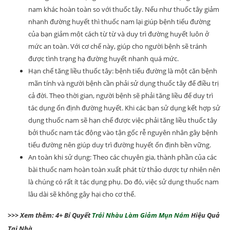
nam khác hoàn toàn so với thuốc tây. Nếu như thuốc tây giảm
nhanh đường huyết thì thuốc nam lại giúp bệnh tiểu đường
của bạn giảm một cách từ từ và duy trì đường huyết luôn ở
mức an toàn. Với cơ chế này, giúp cho người bệnh sẽ tránh
được tình trạng hạ đường huyết nhanh quá mức.
Hạn chế tăng liều thuốc tây: bệnh tiểu đường là một căn bệnh
mãn tính và người bệnh cần phải sử dụng thuốc tây để điều trị
cả đời. Theo thời gian, người bệnh sẽ phải tăng liều để duy trì
tác dụng ổn định đường huyết. Khi các bạn sử dụng kết hợp sử
dụng thuốc nam sẽ hạn chế được việc phải tăng liều thuốc tây
bởi thuốc nam tác động vào tận gốc rễ nguyên nhân gây bệnh
tiểu đường nên giúp duy trì đường huyết ổn định bền vững.
An toàn khi sử dụng: Theo các chuyên gia, thành phần của các
bài thuốc nam hoàn toàn xuất phát từ thảo dược tự nhiên nên
là chúng có rất ít tác dụng phụ. Do đó, việc sử dụng thuốc nam
lâu dài sẽ không gây hại cho cơ thể.
>>> Xem thêm: 4+ Bí Quyết
Trái Nhàu Làm Giảm Mụn Nám
Hiệu Quả
Tại Nhà